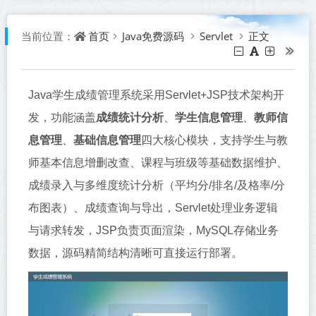
首页
Java免费源码
Servlet
正文
当前位置：
Java学生成绩管理系统采用Servlet+JSP技术架构开
发，功能涵盖
成绩统计分析
、
学生信息管理
、
教师信
息管理
、
基础信息管理
四大核心模块，支持学生与教
师基本信息增删改查、课程与班级等基础数据维护、
成绩录入与多维度统计分析（平均分/排名/及格率/分
布图表）、成绩查询与导出，Servlet处理业务逻辑
与请求转发，JSP负责页面渲染，MySQL存储业务
数据，源码精简结构清晰可直接运行部署。