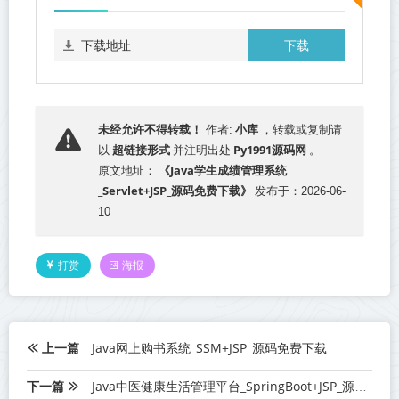
下载
下载地址
小库
未经允许不得转载！
作者:
，转载或复制请
超链接形式
Py1991源码网
以
并注明出处
。
《Java学生成绩管理系统
原文地址：
_Servlet+JSP_源码免费下载》
发布于：2026-06-
10
打赏
海报
上一篇
Java网上购书系统_SSM+JSP_源码免费下载
下一篇
Java中医健康生活管理平台_SpringBoot+JSP_源码免费下载