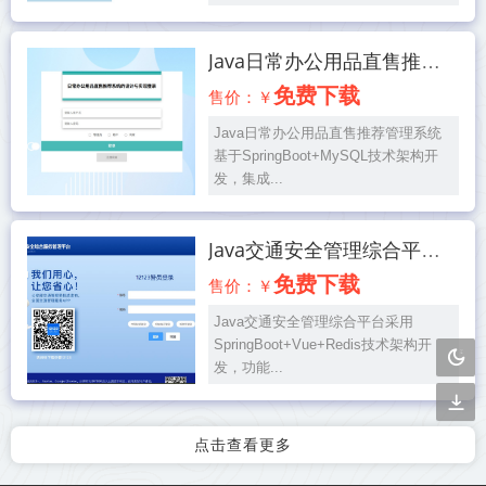
Java日常办公用品直售推荐管理系统_SpringBoot源码_源码免费下载
免费下载
售价：￥
Java日常办公用品直售推荐管理系统
基于SpringBoot+MySQL技术架构开
发，集成...
Java交通安全管理综合平台_SpringBoot+Vue+Redis_源码免费下载
免费下载
售价：￥
Java交通安全管理综合平台采用
SpringBoot+Vue+Redis技术架构开
发，功能...
点击查看更多