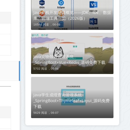
Java全栈开发环境概览——JDK、IDE、数据
库、前端工具一览（2026版）
16544 阅读 ，
06-08
Java宠物领养管理系统
_SpringBoot+Vue+Redis_源码免费下载
5702 阅读 ，
06-06
Java学生成绩查询管理系统
_SpringBoot+Thymeleaf+Layui_源码免费
下载
5629 阅读 ，
06-07