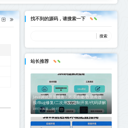
找不到的源码，请搜索一下
站长推荐
Java调试开发服务 - 环境搭建/数据库连
接/Bug修复/二次开发/定制开发/代码讲解
16574 阅读 ，
06-07