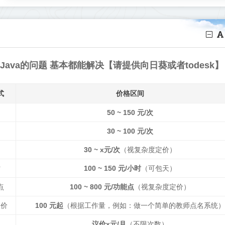
是Java的问题 基本都能解决【请提供向日葵或者todesk】
式
价格区间
50 ~ 150 元/次
30 ~ 100 元/次
30 ~ x元/次
（视复杂度定价）
时
100 ~ 150 元/小时
（可包天）
点
100 ~ 800 元/功能点
（视复杂度定价）
报价
100 元起
（根据工作量，例如：做一个简单的教师点名系统）
议价x元/月
（不限次数）