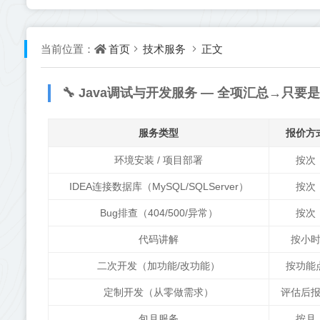
首页
技术服务
正文
当前位置：
🔧 Java调试与开发服务 — 全项汇总→只要
服务类型
报价方
环境安装 / 项目部署
按次
IDEA连接数据库（MySQL/SQLServer）
按次
Bug排查（404/500/异常）
按次
代码讲解
按小
二次开发（加功能/改功能）
按功能
定制开发（从零做需求）
评估后
包月服务
按月