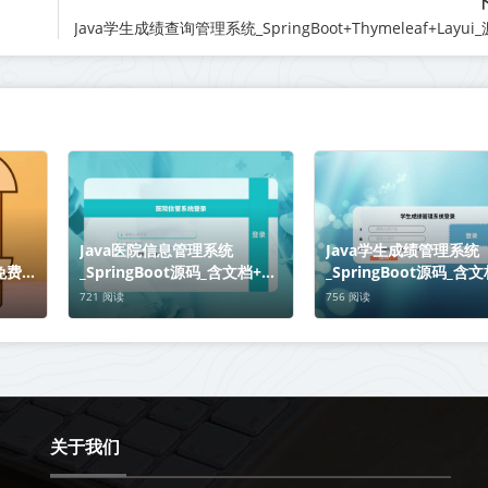
Java医院信息管理系统
Java学生成绩管理系统
码免费下
_SpringBoot源码_含文档+远
_SpringBoot源码_含
程部署服务
程部署服务
721 阅读
756 阅读
关于我们