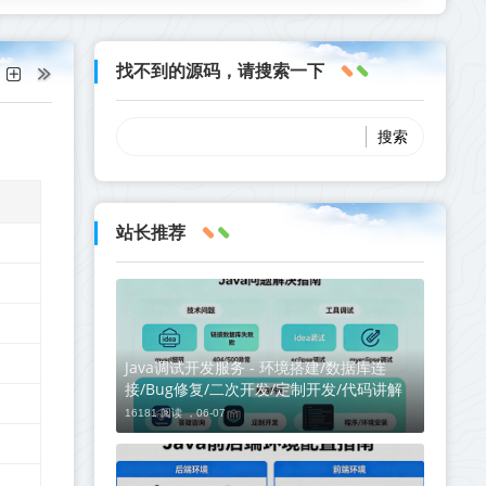
找不到的源码，请搜索一下
站长推荐
Java调试开发服务 - 环境搭建/数据库连
接/Bug修复/二次开发/定制开发/代码讲解
16181 阅读 ，
06-07