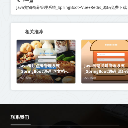
上一篇
Java宠物领养管理系统_SpringBoot+Vue+Redis_源码免费下载
相关推荐
Java餐厅点餐管理系统
Java智慧党建管理系统
_SpringBoot源码_含文档+远
_SpringBoot源码_源
程部署服务
载
768 阅读
220 阅读
联系我们