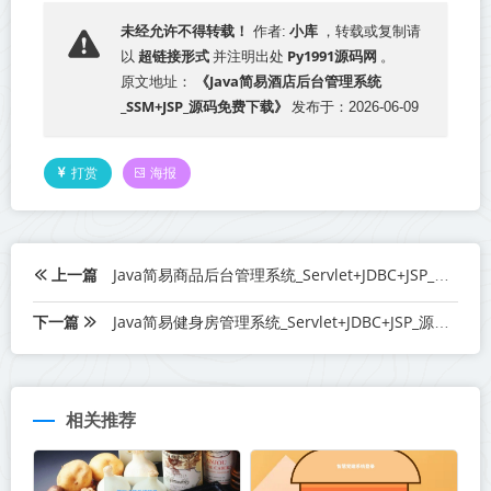
小库
未经允许不得转载！
作者:
，转载或复制请
超链接形式
Py1991源码网
以
并注明出处
。
《Java简易酒店后台管理系统
原文地址：
_SSM+JSP_源码免费下载》
发布于：2026-06-09
打赏
海报
上一篇
Java简易商品后台管理系统_Servlet+JDBC+JSP_源码免费下载
下一篇
Java简易健身房管理系统_Servlet+JDBC+JSP_源码免费下载
相关推荐