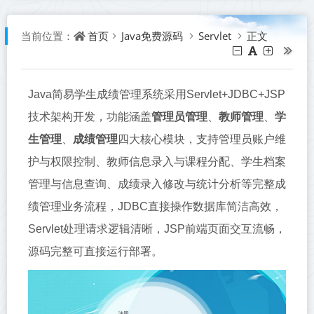
首页
Java免费源码
Servlet
正文
当前位置：
Java简易学生成绩管理系统采用Servlet+JDBC+JSP
技术架构开发，功能涵盖
管理员管理
、
教师管理
、
学
生管理
、
成绩管理
四大核心模块，支持管理员账户维
护与权限控制、教师信息录入与课程分配、学生档案
管理与信息查询、成绩录入修改与统计分析等完整成
绩管理业务流程，JDBC直接操作数据库简洁高效，
Servlet处理请求逻辑清晰，JSP前端页面交互流畅，
源码完整可直接运行部署。