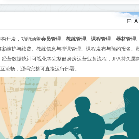
技术架构开发，功能涵盖
会员管理
、
教练管理
、
课程管理
、
器材管理
档案维护与续费、教练信息与排课管理、课程发布与预约报名、
经营数据统计可视化等完整健身房运营业务流程，JPA持久层
页面交互流畅，源码完整可直接运行部署。