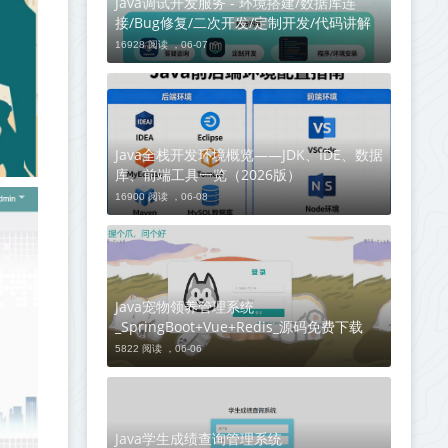
Java调试开发服务 - 环境搭建/数据库连
接/Bug修复/二次开发/定制开发/代码讲解
16928 阅读 ，
06-07
Java全栈开发环境概览——JDK、IDE、数据
库、前端工具一览（2026版）
16900 阅读 ，
06-08
Java宠物领养管理系统
_SpringBoot+Vue+Redis_源码免费下载
5822 阅读 ，
06-06
Java学生成绩查询管理系统