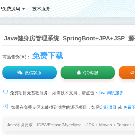
HP免费源码
技术服务
Java健身房管理系统_SpringBoot+JPA+JSP
免费下载
商品售价(￥)：
微信客服
QQ客服
Java调试服务
免费项目无基础服务，如需技术支持，请点击：
如果在免费专区未能找到满意的源码项目，如需
定制项目
或
免费
Java环境要求：IDEA/Eclipse/Myeclipse + JDK + Maven + Tomc