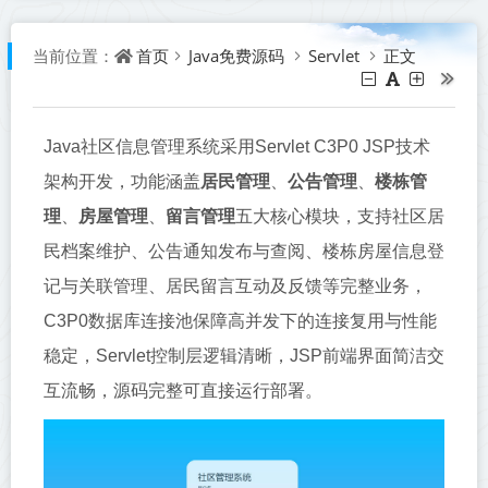
首页
Java免费源码
Servlet
正文
当前位置：
Java社区信息管理系统采用Servlet C3P0 JSP技术
架构开发，功能涵盖
居民管理
、
公告管理
、
楼栋管
理
、
房屋管理
、
留言管理
五大核心模块，支持社区居
民档案维护、公告通知发布与查阅、楼栋房屋信息登
记与关联管理、居民留言互动及反馈等完整业务，
C3P0数据库连接池保障高并发下的连接复用与性能
稳定，Servlet控制层逻辑清晰，JSP前端界面简洁交
互流畅，源码完整可直接运行部署。