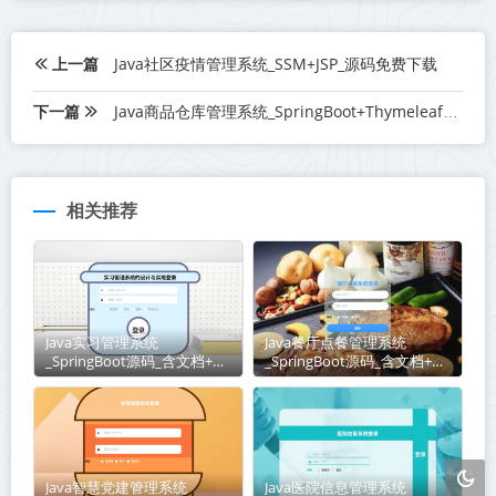
上一篇
Java社区疫情管理系统_SSM+JSP_源码免费下载
下一篇
Java商品仓库管理系统_SpringBoot+Thymeleaf+HTML_源码免费下载
相关推荐
Java实习管理系统
Java餐厅点餐管理系统
_SpringBoot源码_含文档+远
_SpringBoot源码_含文档+远
程部署服务
程部署服务
Java智慧党建管理系统
Java医院信息管理系统