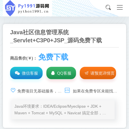
Java社区信息管理系统
_Servlet+C3P0+JSP_源码免费下载
免费下载
商品售价(￥)：
微信客服
QQ客服
请预览详情页
Java调试服务
免费项目无基础服务，如需技术支持，请点击：
如果在免费专区未能找到满意的源码项目，如需
Java环境要求：IDEA/Eclipse/Myeclipse + JDK +
Maven + Tomcat + MySQL + Navicat 搞定全部，
Node.js、VSCode按需加。