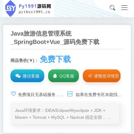
Java旅游信息管理系统
_SpringBoot+Vue_源码免费下载
免费下载
商品售价(￥)：
微信客服
QQ客服
请预览详情页
Java调试服务
免费项目无基础服务，如需技术支持，请点击：
如果在免费专区未能找到满意的源码项目，如需
Java环境要求：IDEA/Eclipse/Myeclipse + JDK +
Maven + Tomcat + MySQL + Navicat 搞定全部，
Node.js、VSCode按需加。