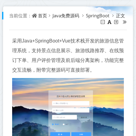
首页
Java免费源码
SpringBoot
正文
当前位置：
采用Java+SpringBoot+Vue技术栈开发的旅游信息管
理系统，支持景点信息展示、旅游线路推荐、在线预
订下单、用户评价管理及前后端分离架构，功能完整
交互流畅，附带完整源码可直接部署。