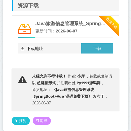
资源下载
资源下载
Java旅游信息管理系统_SpringBoot+Vue_源码免费下载
更新时间：
2026-06-07
下载
下载地址
小库
未经允许不得转载！
作者:
，转载或复制请
超链接形式
Py1991源码网
以
并注明出处
。
《Java旅游信息管理系统
原文地址：
_SpringBoot+Vue_源码免费下载》
发布于：
2026-06-07
打赏
海报