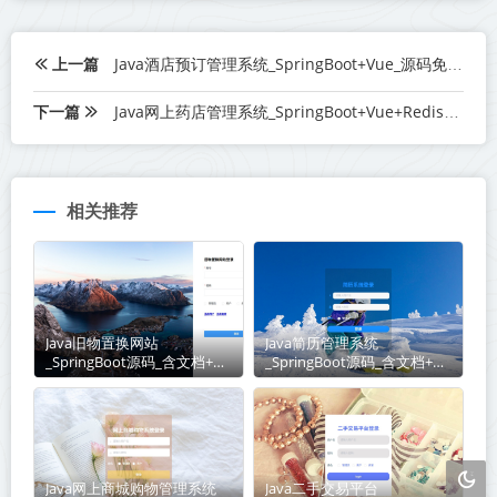
上一篇
Java酒店预订管理系统_SpringBoot+Vue_源码免费下载
下一篇
Java网上药店管理系统_SpringBoot+Vue+Redis_源码免费下载
相关推荐
Java旧物置换网站
Java简历管理系统
_SpringBoot源码_含文档+远
_SpringBoot源码_含文档+远
程部署服务
程部署服务
Java网上商城购物管理系统
Java二手交易平台