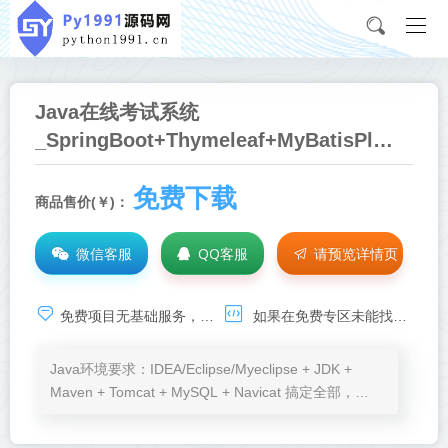
Java在线考试系统
_SpringBoot+Thymeleaf+MyBatisPlus_
源码免费下载
免费下载
商品售价(￥)：
微信客服
QQ客服
请预览详情页
Java调试服务
免费项目无基础服务，如需技术支持，请点击：
如果在免费专区未能找到满意的源码项目，如需
Java环境要求：IDEA/Eclipse/Myeclipse + JDK +
Maven + Tomcat + MySQL + Navicat 搞定全部，
Node.js、VSCode按需加。