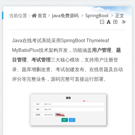
首页
Java免费源码
SpringBoot
正文
当前位置：
Java在线考试系统采用SpringBoot Thymeleaf
MyBatisPlus技术架构开发，功能涵盖
用户管理
、
题
目管理
、
考试管理
三大核心模块，支持用户注册登
录、题库增删改查、考试创建发布、在线答题及自动
评分等完整业务，源码完整可直接运行部署。