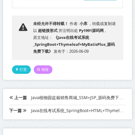
小库
未经允许不得转载！
作者:
，转载或复制请
超链接形式
Py1991源码网
以
并注明出处
。
《Java在线考试系统
原文地址：
_SpringBoot+Thymeleaf+MyBatisPlus_源码
免费下载》
发布于：2026-06-09
打赏
海报
上一篇
Java植物园盆栽销售商城_SSM+JSP_源码免费下载
下一篇
Java在线考试系统_SpringBoot+HTML+Thymeleaf_源码免费下载