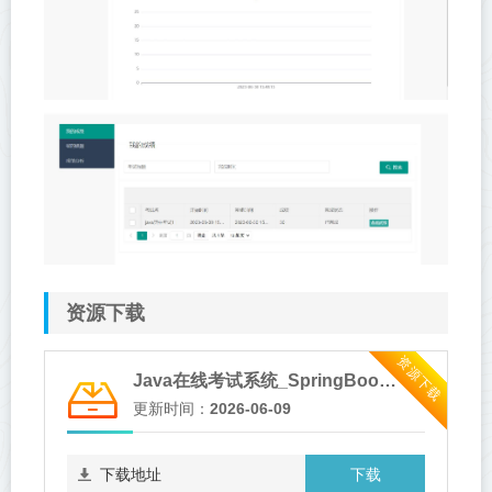
资源下载
资源下载
Java在线考试系统_SpringBoot+Thymeleaf+MyBatisPlus_源码免费下载
更新时间：
2026-06-09
下载
下载地址