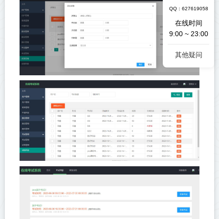
QQ：627619058
在线时间
9:00 ~ 23:00
其他疑问