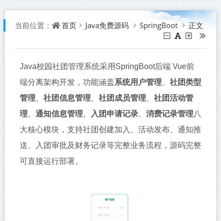
首页
Java免费源码
SpringBoot
正文
当前位置：
Java校园社团管理系统采用SpringBoot后端 Vue前
端分离架构开发，功能涵盖
系统用户管理
、
社团类型
管理
、
社团信息管理
、
社团成员管理
、
社团活动管
理
、
通知信息管理
、
入团申请记录
、
消费记录管理
八
大核心模块，支持社团创建加入、活动发布、通知推
送、入团审批及财务记录等完整业务流程，源码完整
可直接运行部署。