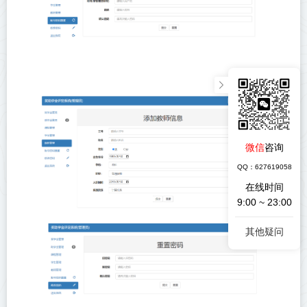
微信
咨询
QQ：627619058
在线时间
9:00 ~ 23:00
其他疑问