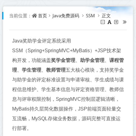
首页
Java免费源码
SSM
正文
当前位置：
Java奖助学金评定系统采用
SSM（Spring+SpringMVC+MyBatis）+JSP技术架
构开发，功能涵盖
奖学金管理
、
助学金管理
、
课程管
理
、
学生管理
、
教师管理
五大核心模块，支持奖学金
与助学金的评定标准设置与申请审核、学生成绩与课
程信息维护、学生基本信息与评定资格管理、教师信
息与评审权限控制，SpringMVC控制层逻辑清晰，
MyBatis持久层简化数据操作，JSP前端页面轻量交
互流畅，MySQL存储业务数据，源码完整可直接运
行部署。