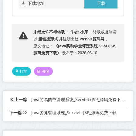
下载
下载地址
小库
未经允许不得转载！
作者:
，转载或复制请
超链接形式
Py1991源码网
以
并注明出处
。
《Java奖助学金评定系统_SSM+JSP_
原文地址：
源码免费下载》
发布于：2026-06-10
打赏
海报
上一篇
Java简易图书管理系统_Servlet+JSP_源码免费下载
下一篇
Java警务管理系统_Servlet+JSP_源码免费下载