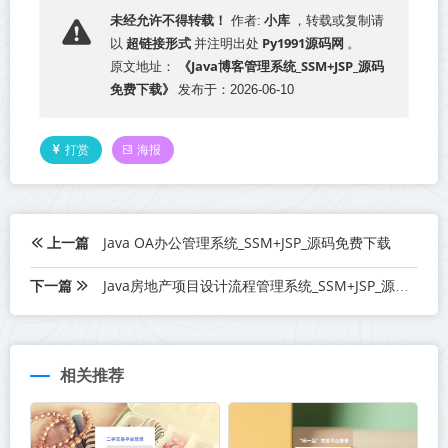
小库
未经允许不得转载！
作者:
，转载或复制请
超链接形式
Py1991源码网
以
并注明出处
。
《Java博客管理系统_SSM+JSP_源码
原文地址：
免费下载》
发布于：2026-06-10
打赏
海报
上一篇
Java OA办公管理系统_SSM+JSP_源码免费下载
下一篇
Java房地产项目设计流程管理系统_SSM+JSP_源码免费下载
相关推荐