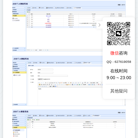
微信
咨询
QQ：627619058
在线时间
9:00 ~ 23:00
其他疑问