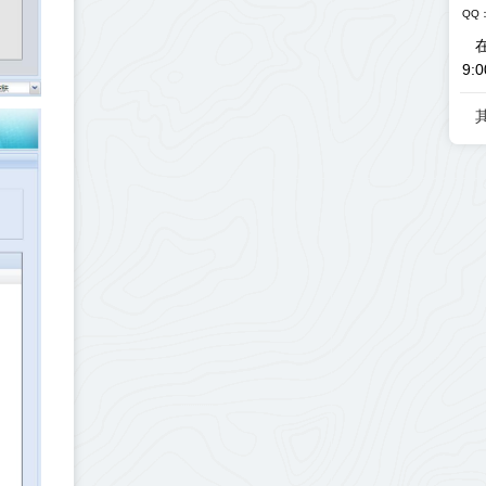
QQ：
9:0