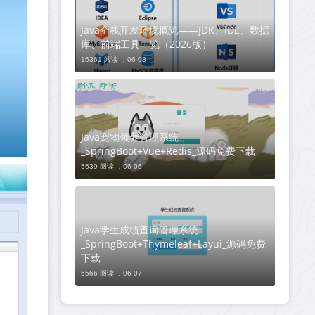
Java全栈开发环境概览——JDK、IDE、数据
库、前端工具一览（2026版）
16361 阅读 ，
06-08
Java宠物领养管理系统
_SpringBoot+Vue+Redis_源码免费下载
5639 阅读 ，
06-06
Java学生成绩查询管理系统
_SpringBoot+Thymeleaf+Layui_源码免费
下载
5566 阅读 ，
06-07