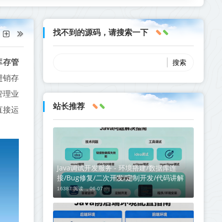
找不到的源码，请搜索一下
库存管
进销存
管理业
站长推荐
直接运
Java调试开发服务 - 环境搭建/数据库连
接/Bug修复/二次开发/定制开发/代码讲解
16387 阅读 ，
06-07