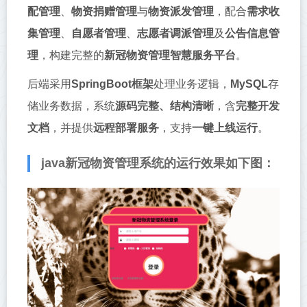
配管理
、
物资捐赠管理
与
物资派发管理
，配合
需求收
集管理
、
自愿者管理
、
志愿者调派管理
及
公告信息管
理
，构建完整的
新冠物资管理智慧服务平台
。
后端采用
SpringBoot框架
处理业务逻辑，
MySQL
存
储业务数据，系统
源码完整、结构清晰
，含
完整开发
文档
，并提供
远程部署服务
，支持
一键上线运行
。
java新冠物资管理系统的运行效果如下图：