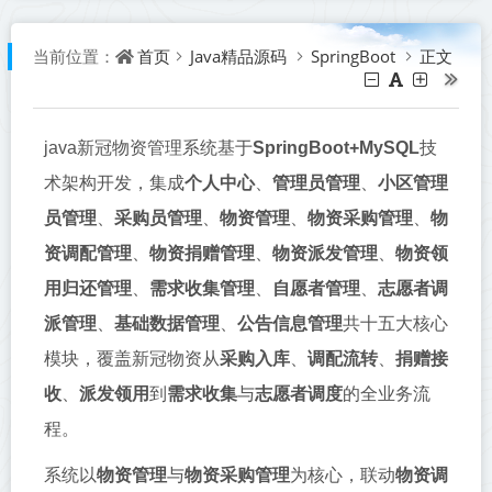
首页
Java精品源码
SpringBoot
正文
当前位置：
java新冠物资管理系统基于
SpringBoot+MySQL
技
术架构开发，集成
个人中心
、
管理员管理
、
小区管理
员管理
、
采购员管理
、
物资管理
、
物资采购管理
、
物
资调配管理
、
物资捐赠管理
、
物资派发管理
、
物资领
用归还管理
、
需求收集管理
、
自愿者管理
、
志愿者调
派管理
、
基础数据管理
、
公告信息管理
共十五大核心
模块，覆盖新冠物资从
采购入库
、
调配流转
、
捐赠接
收
、
派发领用
到
需求收集
与
志愿者调度
的全业务流
程。
系统以
物资管理
与
物资采购管理
为核心，联动
物资调