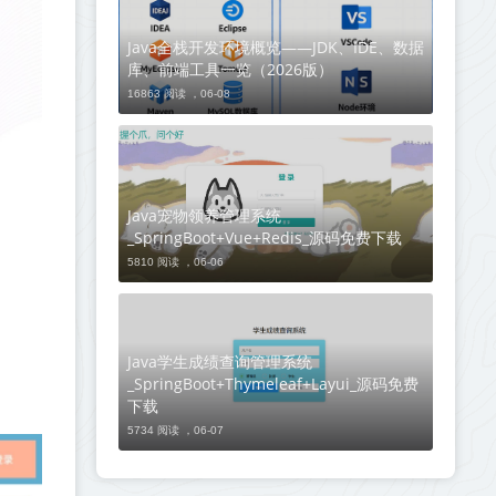
Java全栈开发环境概览——JDK、IDE、数据
库、前端工具一览（2026版）
16863 阅读 ，
06-08
Java宠物领养管理系统
_SpringBoot+Vue+Redis_源码免费下载
5810 阅读 ，
06-06
Java学生成绩查询管理系统
_SpringBoot+Thymeleaf+Layui_源码免费
下载
5734 阅读 ，
06-07