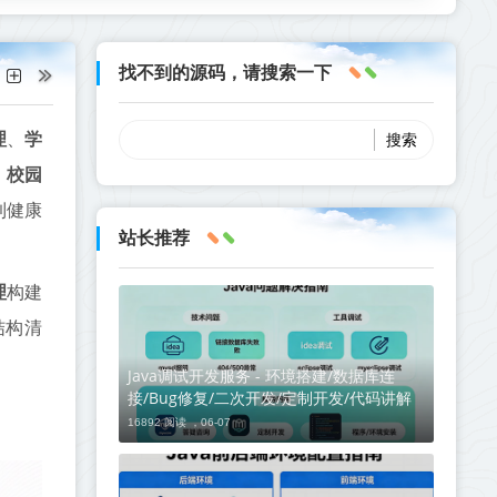
找不到的源码，请搜索一下
理
、
学
、
校园
到健康
站长推荐
理
构建
结构清
Java调试开发服务 - 环境搭建/数据库连
接/Bug修复/二次开发/定制开发/代码讲解
16892 阅读 ，
06-07