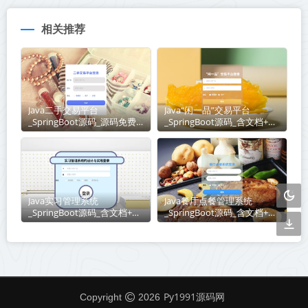
相关推荐
Java二手交易平台
Java“闲一品”交易平台
_SpringBoot源码_源码免费
_SpringBoot源码_含文档+远
下载
程部署服务
Java实习管理系统
Java餐厅点餐管理系统
_SpringBoot源码_含文档+远
_SpringBoot源码_含文档+远
程部署服务
程部署服务
Py1991源码网
Copyright
2026