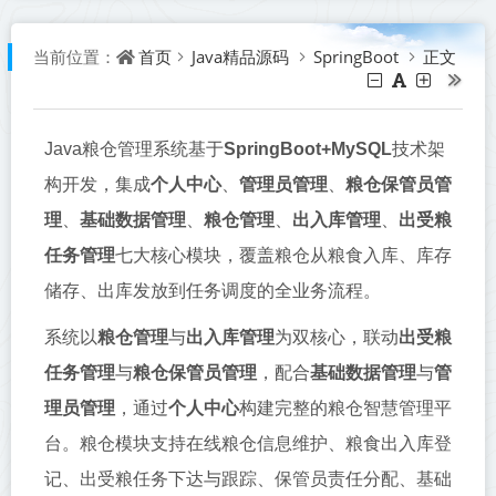
首页
Java精品源码
SpringBoot
正文
当前位置：
Java粮仓管理系统基于
SpringBoot+MySQL
技术架
构开发，集成
个人中心
、
管理员管理
、
粮仓保管员管
理
、
基础数据管理
、
粮仓管理
、
出入库管理
、
出受粮
任务管理
七大核心模块，覆盖粮仓从粮食入库、库存
储存、出库发放到任务调度的全业务流程。
系统以
粮仓管理
与
出入库管理
为双核心，联动
出受粮
任务管理
与
粮仓保管员管理
，配合
基础数据管理
与
管
理员管理
，通过
个人中心
构建完整的粮仓智慧管理平
台。粮仓模块支持在线粮仓信息维护、粮食出入库登
记、出受粮任务下达与跟踪、保管员责任分配、基础