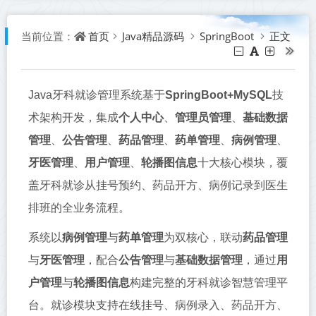
首页
Java精品源码
SpringBoot
正文
当前位置：
Java牙科就诊管理系统基于
SpringBoot+MySQL
技
术架构开发，集成
个人中心
、
管理员管理
、
基础数据
管理
、
公告管理
、
药品管理
、
药单管理
、
病例管理
、
牙医管理
、
用户管理
、
轮播图信息
十大核心模块，覆
盖牙科就诊从挂号预约、药品开方、病例记录到医生
排班的全业务流程。
系统以
病例管理
与
药单管理
为双核心，联动
药品管理
与
牙医管理
，配合
公告管理
与
基础数据管理
，通过
用
户管理
与
轮播图信息
构建完整的牙科就诊智慧管理平
台。就诊模块支持在线挂号、病例录入、药品开方、