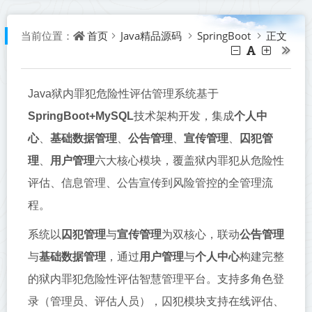
首页
Java精品源码
SpringBoot
正文
当前位置：
Java狱内罪犯危险性评估管理系统基于
SpringBoot+MySQL
技术架构开发，集成
个人中
心
、
基础数据管理
、
公告管理
、
宣传管理
、
囚犯管
理
、
用户管理
六大核心模块，覆盖狱内罪犯从危险性
评估、信息管理、公告宣传到风险管控的全管理流
程。
系统以
囚犯管理
与
宣传管理
为双核心，联动
公告管理
与
基础数据管理
，通过
用户管理
与
个人中心
构建完整
的狱内罪犯危险性评估智慧管理平台。支持多角色登
录（管理员、评估人员），囚犯模块支持在线评估、