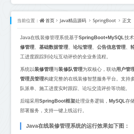
首页
Java精品源码
SpringBoot
正文
当前位置：
Java在线装修管理系统基于
SpringBoot+MySQL
技术
修管理
、
基础数据管理
、
论坛管理
、
公告信息管理
、
工进度跟踪到论坛互动评价的全业务流程。
系统以
装修管理
与
装修队管理
为双核心，联动
用户管
管理员管理
构建完整的在线装修智慧服务平台。支持
队派单、施工进度实时跟踪、论坛交流评价等功能。
后端采用
SpringBoot框架
处理业务逻辑，
MySQL
存
部署服务，支持一键上线运行。
Java在线装修管理系统的运行效果如下图：