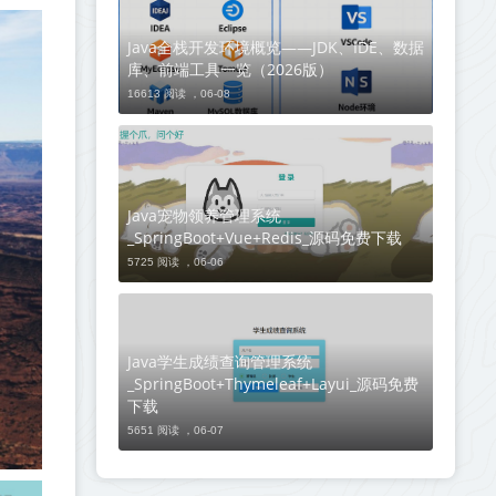
Java全栈开发环境概览——JDK、IDE、数据
库、前端工具一览（2026版）
16613 阅读 ，
06-08
Java宠物领养管理系统
_SpringBoot+Vue+Redis_源码免费下载
5725 阅读 ，
06-06
Java学生成绩查询管理系统
_SpringBoot+Thymeleaf+Layui_源码免费
下载
5651 阅读 ，
06-07