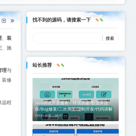
找不到的源码，请搜索一下
理
、
装
配、施
站长推荐
管理
与
、装修
Java调试开发服务 - 环境搭建/数据库连
供远程
接/Bug修复/二次开发/定制开发/代码讲解
16640 阅读 ，
06-07