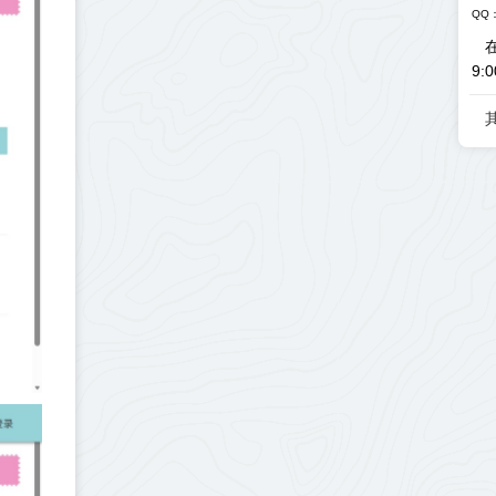
QQ：
9:0