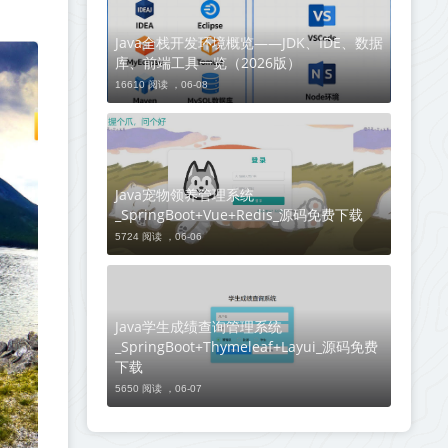
Java全栈开发环境概览——JDK、IDE、数据
库、前端工具一览（2026版）
16610 阅读 ，
06-08
Java宠物领养管理系统
_SpringBoot+Vue+Redis_源码免费下载
5724 阅读 ，
06-06
Java学生成绩查询管理系统
_SpringBoot+Thymeleaf+Layui_源码免费
下载
5650 阅读 ，
06-07