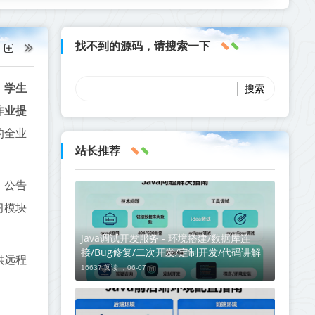
找不到的源码，请搜索一下
、
学生
作业提
的全业
站长推荐
、公告
习模块
Java调试开发服务 - 环境搭建/数据库连
接/Bug修复/二次开发/定制开发/代码讲解
供远程
16637 阅读 ，
06-07