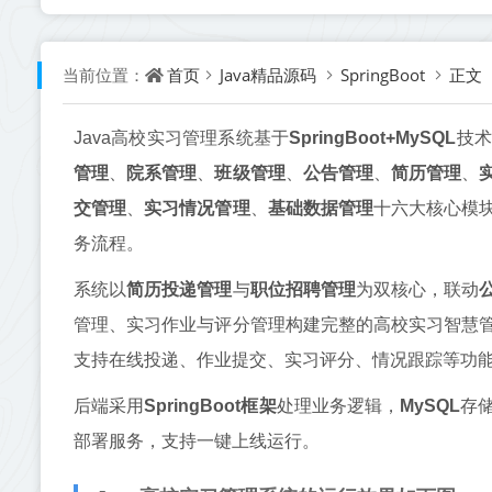
首页
Java精品源码
SpringBoot
正文
当前位置：
Java高校实习管理系统基于
SpringBoot+MySQL
技术
管理
、
院系管理
、
班级管理
、
公告管理
、
简历管理
、
交管理
、
实习情况管理
、
基础数据管理
十六大核心模
务流程。
系统以
简历投递管理
与
职位招聘管理
为双核心，联动
管理、实习作业与评分管理构建完整的高校实习智慧
支持在线投递、作业提交、实习评分、情况跟踪等功
后端采用
SpringBoot框架
处理业务逻辑，
MySQL
存
部署服务，支持一键上线运行。