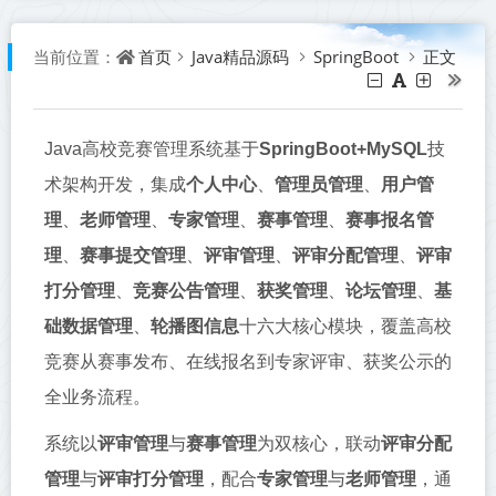
首页
Java精品源码
SpringBoot
正文
当前位置：
Java高校竞赛管理系统基于
SpringBoot+MySQL
技
术架构开发，集成
个人中心
、
管理员管理
、
用户管
理
、
老师管理
、
专家管理
、
赛事管理
、
赛事报名管
理
、
赛事提交管理
、
评审管理
、
评审分配管理
、
评审
打分管理
、
竞赛公告管理
、
获奖管理
、
论坛管理
、
基
础数据管理
、
轮播图信息
十六大核心模块，覆盖高校
竞赛从赛事发布、在线报名到专家评审、获奖公示的
全业务流程。
系统以
评审管理
与
赛事管理
为双核心，联动
评审分配
管理
与
评审打分管理
，配合
专家管理
与
老师管理
，通