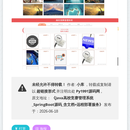
小库
未经允许不得转载！
作者:
，转载或复制请
超链接形式
Py1991源码网
以
并注明出处
。
《Java高校竞赛管理系统
原文地址：
_SpringBoot源码_含文档+远程部署服务》
发布
于：2026-06-18
打赏
海报