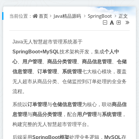
首页
Java精品源码
SpringBoot
正文
当前位置：
Java无人智慧超市管理系统基于
SpringBoot+MySQL
技术架构开发，集成
个人中
心
、
用户管理
、
商品分类管理
、
商品信息管理
、
仓储
信息管理
、
订单管理
、
系统管理
七大核心模块，覆盖
无人超市从商品分类、仓储监控到订单处理的全业务
流程。
系统以
订单管理
与
仓储信息管理
为核心，联动
商品信
息管理
与
商品分类管理
，配合
用户管理
与
系统管理
，
构建完整的无人智慧超市管理平台。
后端采用
SpringBoot框架
处理业务逻辑，
MySQL
存