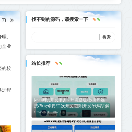
找不到的源码，请搜索一下
管理
、
的全业
站长推荐
整的校
供远程
Java调试开发服务 - 环境搭建/数据库连
接/Bug修复/二次开发/定制开发/代码讲解
16245 阅读 ，
06-07