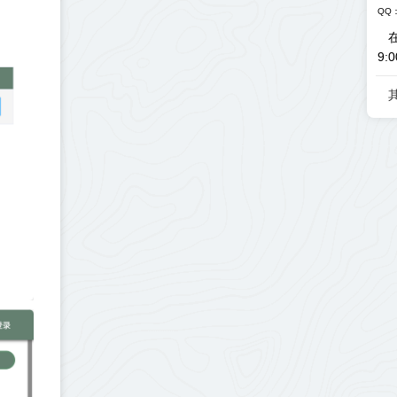
QQ：
9:0