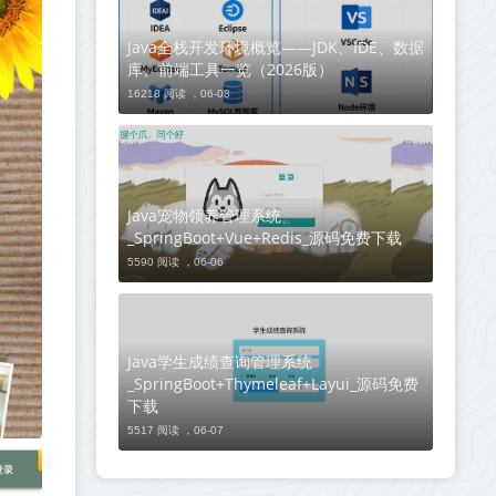
Java全栈开发环境概览——JDK、IDE、数据
库、前端工具一览（2026版）
16218 阅读 ，
06-08
Java宠物领养管理系统
_SpringBoot+Vue+Redis_源码免费下载
5590 阅读 ，
06-06
Java学生成绩查询管理系统
_SpringBoot+Thymeleaf+Layui_源码免费
下载
5517 阅读 ，
06-07